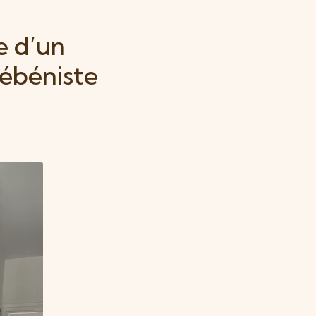
e d’un
 ébéniste