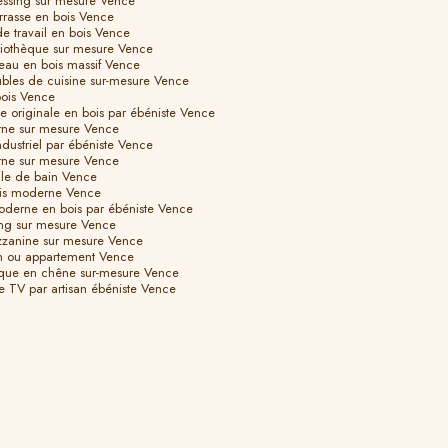
essing sur mesure Vence
errasse en bois Vence
de travail en bois Vence
bliothèque sur mesure Vence
reau en bois massif Vence
ubles de cuisine sur-mesure Vence
bois Vence
ue originale en bois par ébéniste Vence
rne sur mesure Vence
ndustriel par ébéniste Vence
rne sur mesure Vence
lle de bain Vence
ois moderne Vence
oderne en bois par ébéniste Vence
ing sur mesure Vence
ezzanine sur mesure Vence
n ou appartement Vence
thèque en chêne sur-mesure Vence
e TV par artisan ébéniste Vence