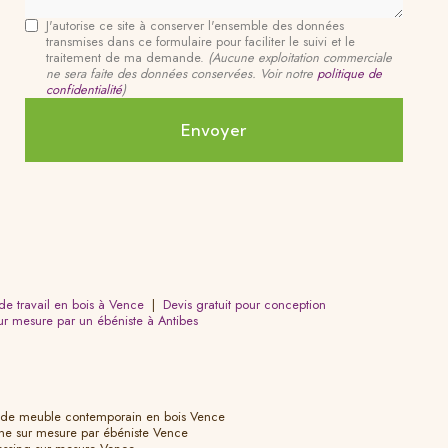
J'autorise ce site à conserver l'ensemble des données
transmises dans ce formulaire pour faciliter le suivi et le
traitement de ma demande.
(Aucune exploitation commerciale
ne sera faite des données conservées. Voir notre
politique de
confidentialité
)
 de travail en bois à Vence
|
Devis gratuit pour conception
ur mesure par un ébéniste à Antibes
on de meuble contemporain en bois Vence
nine sur mesure par ébéniste Vence