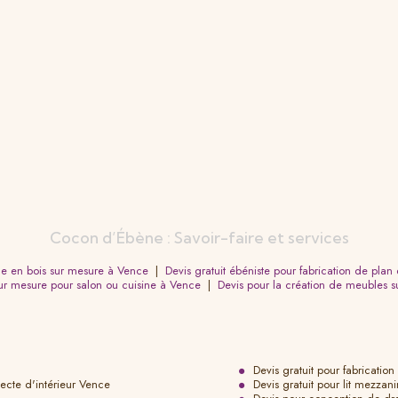
Cocon d’Ébène : Savoir-faire et services
ne en bois sur mesure à Vence
|
Devis gratuit ébéniste pour fabrication de plan
sur mesure pour salon ou cuisine à Vence
|
Devis pour la création de meubles s
Devis gratuit pour fabricati
ecte d'intérieur Vence
Devis gratuit pour lit mezza