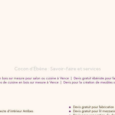
Cocon d’Ébène : Savoir-faire et services
en bois sur mesure pour salon ou cuisine à Vence
|
Devis gratuit ébéniste pour f
es de cuisine en bois sur mesure à Vence
|
Devis pour la création de meubles s
Devis gratuit pour fabricati
cte d'intérieur Antibes
Devis gratuit pour lit mezzan