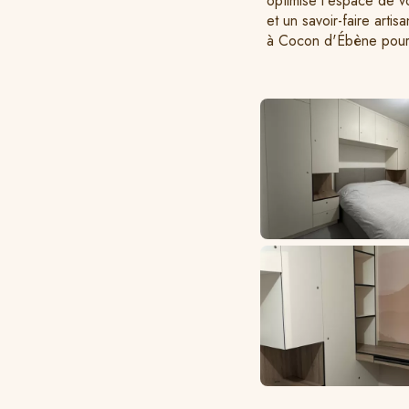
optimise l'espace de v
et un savoir-faire arti
à Cocon d'Ébène pour u