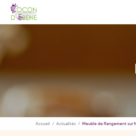
Navigation principale
Aller
au
contenu
principal
Accueil
Actualités
Meuble de Rangement sur 