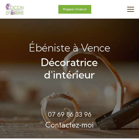
Aller
au
Rappel Gratuit
contenu
principal
Ébéniste à Vence
Décoratrice
d'intérieur
07 69 86 33 96
Contactez-moi