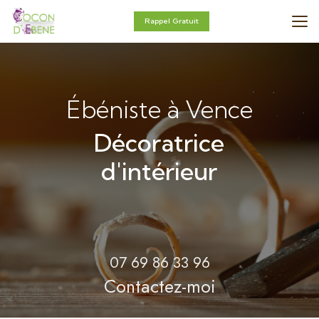
Aller
au
Rappel Gratuit
contenu
principal
Ébéniste à Vence
Décoratrice
d'intérieur
07 69 86 33 96
Contactez-moi