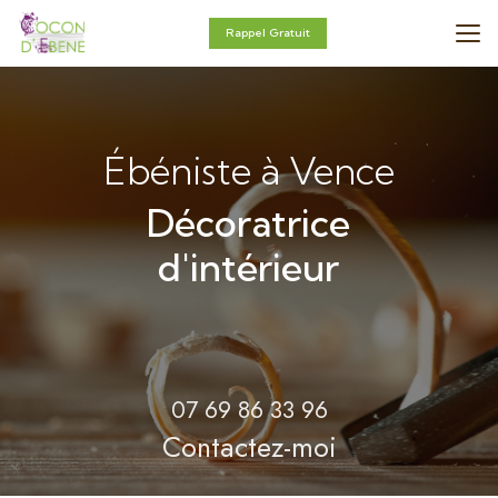
Aller
au
Rappel Gratuit
contenu
principal
Ébéniste à Vence
Décoratrice
d'intérieur
07 69 86 33 96
Contactez-moi