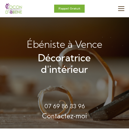
Aller
au
Rappel Gratuit
contenu
principal
Ébéniste à Vence
Décoratrice
d'intérieur
07 69 86 33 96
Contactez-moi