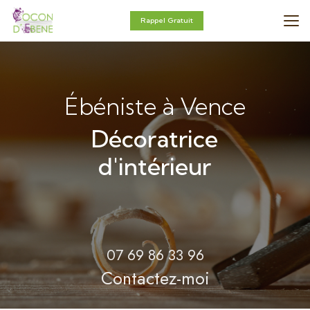
Aller
au
Rappel Gratuit
contenu
principal
Ébéniste à Vence
Décoratrice
d'intérieur
07 69 86 33 96
Contactez-moi