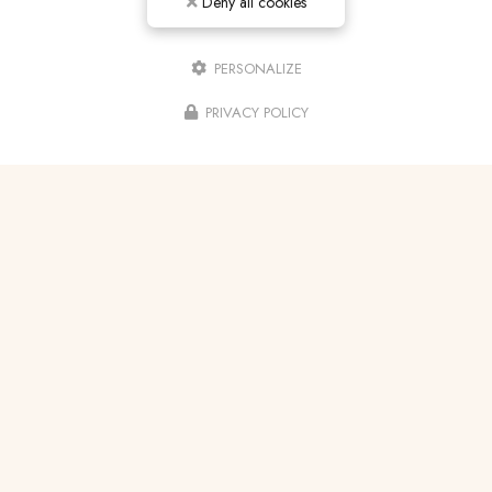
Deny all cookies
PERSONALIZE
PRIVACY POLICY
17/04/2025
Création et installation sur mesure
d’un dressing à Cagnes-sur-Mer par
une ébéniste artisanale
Cocon d’Ébène
met en lumière son savoir-faire
artisanal avec la
création et l'installation sur
mesure d’un…