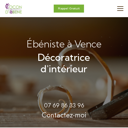
Aller
au
Rappel Gratuit
contenu
principal
Ébéniste à Vence
Décoratrice
d'intérieur
07 69 86 33 96
Contactez-moi