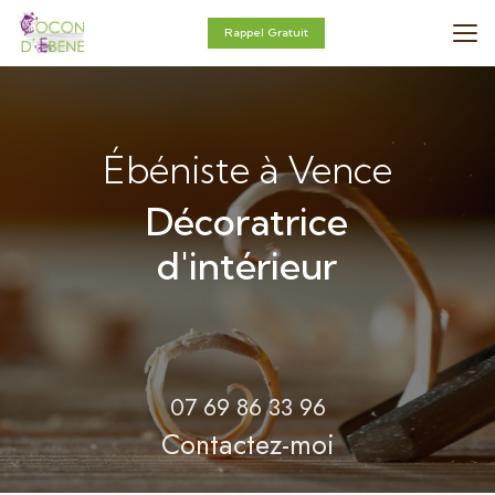
Aller
au
Rappel Gratuit
contenu
principal
Ébéniste à Vence
Décoratrice
d'intérieur
07 69 86 33 96
Contactez-moi