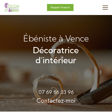
Aller
au
Rappel Gratuit
contenu
principal
Ébéniste à Vence
Décoratrice
d'intérieur
07 69 86 33 96
Contactez-moi