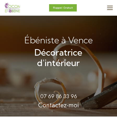
Aller
au
Rappel Gratuit
contenu
principal
Ébéniste à Vence
Décoratrice
d'intérieur
07 69 86 33 96
Contactez-moi